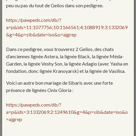
peu ou pas du tout de Gelios dans son pedigree.
https://pawpeds.com/db/?
a=p&ids=11:1077756;10:1166561;4:1088919;3:1332069
&g=4&p=sib&date=iso&o=ajgrep
Dans ce pedigree, vous trouverez 2 Gelios, des chats
d’anciennes lignée Astera, la lignée Black, la lignée Méda-
Garden, la lignée Veshy Son, la lignée Adagio (avec Yasha en
fondation, donc lignée Kranoyarsk) et la lignée de Vasilisa.
Voici un autre bon mariage de Sibaris avec une forte
présence de lignées Onix Gloria :
https://pawpeds.com/db/?
a=p&ids=3:1332069;2:1249610&g=4&p=sib&date=iso&o
=ajgrep